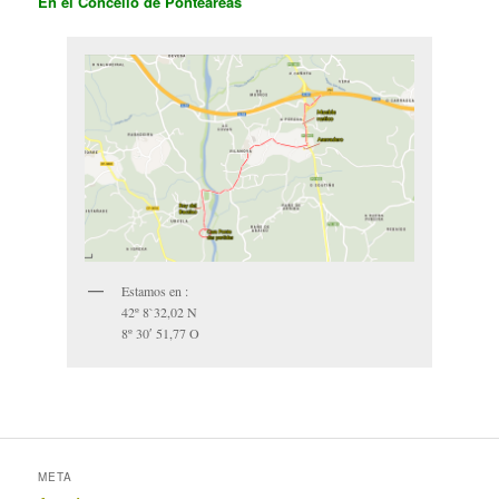
En el Concello de Ponteareas
Estamos en :
42º 8`32,02 N
8º 30′ 51,77 O
META